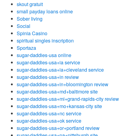
skout gratuit
small payday loans online
Sober living
Social
Spinia Casino
spiritual singles inscription
Sportaza
sugar-daddies-usa online
sugar-daddies-usa+ia service
sugar-daddies-usa+ia+cleveland service
sugar-daddies-usa+in review
sugar-daddies-usa+in+bloomington review
sugar-daddies-usa+md+baltimore site
sugar-daddies-usa+mi+grand-rapids-city review
sugar-daddies-usa+mo+kansas-city site
sugar-daddies-usa+nc service
sugar-daddies-usa+ok service
sugar-daddies-usa+or+portland review
sugar-daddies-usa+pa+pittsburgh site