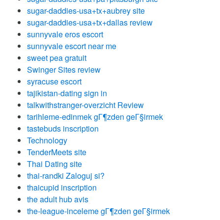
sugar-daddies-usa+tx+aubrey site
sugar-daddies-usa+tx+dallas review
sunnyvale eros escort
sunnyvale escort near me
sweet pea gratuit
Swinger Sites review
syracuse escort
tajikistan-dating sign in
talkwithstranger-overzicht Review
tarihleme-edinmek gГ¶zden geГ§irmek
tastebuds inscription
Technology
TenderMeets site
Thai Dating site
thai-randki Zaloguj si?
thaicupid inscription
the adult hub avis
the-league-inceleme gГ¶zden geГ§irmek