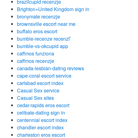
brazilcupid recenzje
Brighton+United Kingdom sign in
bronymate recenzje
brownsville escort near me
buffalo eros escort
bumble-recenze recenzГ­
bumble-vs-okcupid app
caffmos funziona
caffmos recenzje
canada-lesbian-dating reviews
cape-coral escort service
carlsbad escort index
Casual Sex service
Casual Sex sites
cedar-rapids eros escort
celibate-dating sign in
centennial escort index
chandler escort index
charleston eros escort