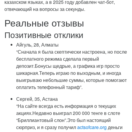
казахском языках, а в 2025 году добавлен чат‑бот,
отвечающий на вопросы за секунды.
Реальные отзывы
Позитивные отклики
Айгуль, 28, Алматы
“Сначала я была скептически настроена, но после
бесплатного режима сделала первый
депозит.Бонусы щедрые, а графика игр просто
шикарная.Теперь играю по выходным, и иногда
выигрываю небольшие суммы, которые помогают
оплатить телефонный тариф”.
Сергей, 35, Астана
“На сайте всегда есть информация о текущих
акциях.Недавно выиграл 200 000 тенге в слоте
“Бриллиантовый слон”.Это был настоящий
сюрприз, и я сразу получил
actsofcare.org
деньги