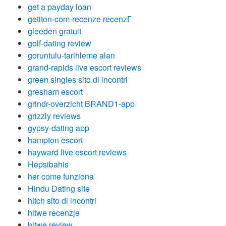
get a payday loan
getiton-com-recenze recenzГ­
gleeden gratuit
golf-dating review
goruntulu-tarihleme alan
grand-rapids live escort reviews
green singles sito di incontri
gresham escort
grindr-overzicht BRAND1-app
grizzly reviews
gypsy-dating app
hampton escort
hayward live escort reviews
Hepsibahis
her come funziona
Hindu Dating site
hitch sito di incontri
hitwe recenzje
hitwe review