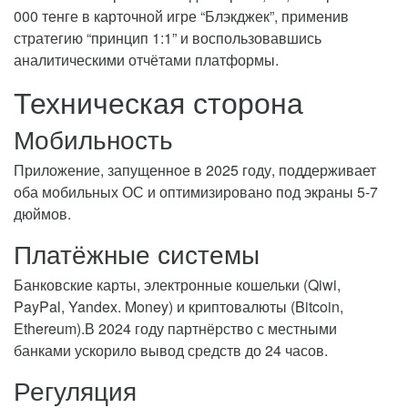
000 тенге в карточной игре “Блэкджек”, применив
стратегию “принцип 1:1” и воспользовавшись
аналитическими отчётами платформы.
Техническая сторона
Мобильность
Приложение, запущенное в 2025 году, поддерживает
оба мобильных ОС и оптимизировано под экраны 5-7
дюймов.
Платёжные системы
Банковские карты, электронные кошельки (Qiwi,
PayPal, Yandex. Money) и криптовалюты (Bitcoin,
Ethereum).В 2024 году партнёрство с местными
банками ускорило вывод средств до 24 часов.
Регуляция