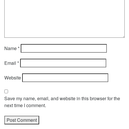
Name
*
Email
*
Website
Save my name, email, and website in this browser for the
next time I comment.